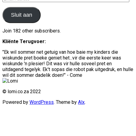
Address
Sluit aan
Join 182 other subscribers.
Kliënte Terugvoer:
"Ek wil sommer net getuig van hoe baie my kinders die
wiskunde pret boeke geniet het...vir die eerste keer was
wiskunde 'n plesier! Dit was vir hulle soveel pret en
uitdagend tegelyk. Ek't sopas die robot pak uitgedruk, en hulle
wil dit sommer dadelik doen!" - Corne
© lomi.co.za 2022
Powered by
WordPress
. Theme by
Alx
.