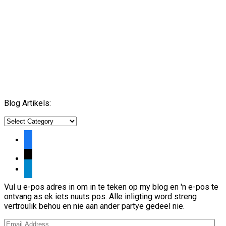
Blog Artikels:
Argief
facebook
mail
telegram
Vul u e-pos adres in om in te teken op my blog en 'n e-pos te
ontvang as ek iets nuuts pos. Alle inligting word streng
vertroulik behou en nie aan ander partye gedeel nie.
Email