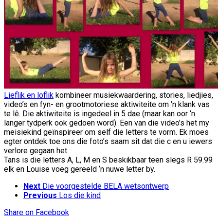
Lieflik en loflik
kombineer musiekwaardering, stories, liedjies,
video’s en fyn- en grootmotoriese aktiwiteite om ‘n klank vas
te lê. Die aktiwiteite is ingedeel in 5 dae (maar kan oor ‘n
langer tydperk ook gedoen word). Een van die video’s het my
meisiekind geïnspireer om self die letters te vorm. Ek moes
egter ontdek toe ons die foto’s saam sit dat die c en u iewers
verlore gegaan het.
Tans is die letters A, L, M en S beskikbaar teen slegs R 59.99
elk en Louise voeg gereeld ‘n nuwe letter by.
Next
Die voorgestelde BELA wetsontwerp
Previous
Los die kind
Share
on Facebook