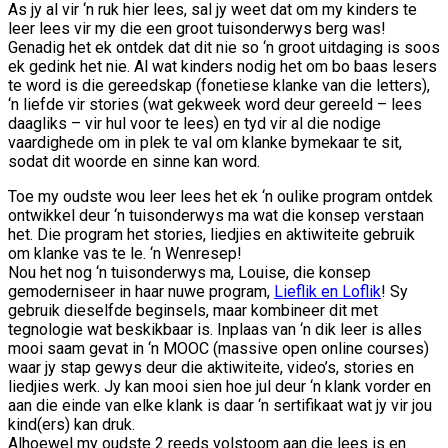
As jy al vir ‘n ruk hier lees, sal jy weet dat om my kinders te
leer lees vir my die een groot tuisonderwys berg was!
Genadig het ek ontdek dat dit nie so ‘n groot uitdaging is soos
ek gedink het nie. Al wat kinders nodig het om bo baas lesers
te word is die gereedskap (fonetiese klanke van die letters),
‘n liefde vir stories (wat gekweek word deur gereeld – lees
daagliks – vir hul voor te lees) en tyd vir al die nodige
vaardighede om in plek te val om klanke bymekaar te sit,
sodat dit woorde en sinne kan word.
Toe my oudste wou leer lees het ek ‘n oulike program ontdek
ontwikkel deur ‘n tuisonderwys ma wat die konsep verstaan
het. Die program het stories, liedjies en aktiwiteite gebruik
om klanke vas te le. ‘n Wenresep!
Nou het nog ‘n tuisonderwys ma, Louise, die konsep
gemoderniseer in haar nuwe program,
Lieflik en Loflik
! Sy
gebruik dieselfde beginsels, maar kombineer dit met
tegnologie wat beskikbaar is. Inplaas van ‘n dik leer is alles
mooi saam gevat in ‘n MOOC (massive open online courses)
waar jy stap gewys deur die aktiwiteite, video’s, stories en
liedjies werk. Jy kan mooi sien hoe jul deur ‘n klank vorder en
aan die einde van elke klank is daar ‘n sertifikaat wat jy vir jou
kind(ers) kan druk.
Alhoewel my oudste 2 reeds volstoom aan die lees is en