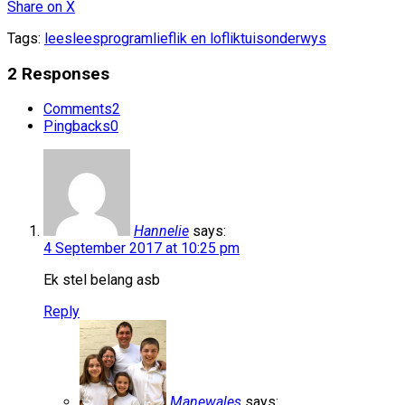
Share
on X
Tags:
lees
leesprogram
lieflik en loflik
tuisonderwys
2 Responses
Comments
2
Pingbacks
0
Hannelie
says:
4 September 2017 at 10:25 pm
Ek stel belang asb
Reply
Manewales
says: