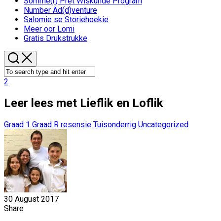
Somme(r) Pret Wiskunde Program
Number Ad(d)venture
Salomie se Storiehoekie
Meer oor Lomi
Gratis Drukstrukke
2
Leer lees met Lieflik en Loflik
Graad 1
Graad R
resensie
Tuisonderrig
Uncategorized
30 August 2017
Share